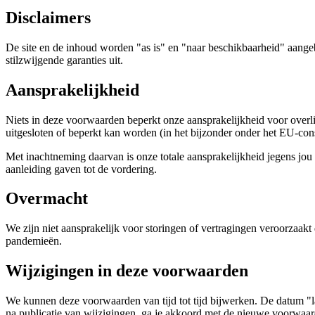
Disclaimers
De site en de inhoud worden "as is" en "naar beschikbaarheid" aangebo
stilzwijgende garanties uit.
Aansprakelijkheid
Niets in deze voorwaarden beperkt onze aansprakelijkheid voor overlijd
uitgesloten of beperkt kan worden (in het bijzonder onder het EU-co
Met inachtneming daarvan is onze totale aansprakelijkheid jegens jou v
aanleiding gaven tot de vordering.
Overmacht
We zijn niet aansprakelijk voor storingen of vertragingen veroorzaakt
pandemieën.
Wijzigingen in deze voorwaarden
We kunnen deze voorwaarden van tijd tot tijd bijwerken. De datum "la
na publicatie van wijzigingen, ga je akkoord met de nieuwe voorwaar