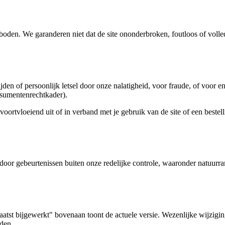
den. We garanderen niet dat de site ononderbroken, foutloos of volledig
en of persoonlijk letsel door onze nalatigheid, voor fraude, of voor en
nsumentenrechtkader).
oortvloeiend uit of in verband met je gebruik van de site of een bestell
 door gebeurtenissen buiten onze redelijke controle, waaronder natuurr
atst bijgewerkt" bovenaan toont de actuele versie. Wezenlijke wijzigi
den.